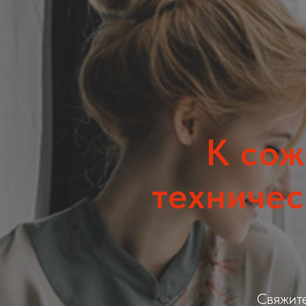
К сож
техничес
Свяжит